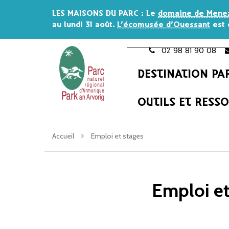
Gestion des traceurs
LES MAISONS DU PARC
: Le
domaine de Mene
au lundi 31 août
.
L’écomusée d’Ouessant
est 
02 98 81 90 08
DESTINATION PA
OUTILS ET RESS
Accueil
Emploi et stages
Emploi et