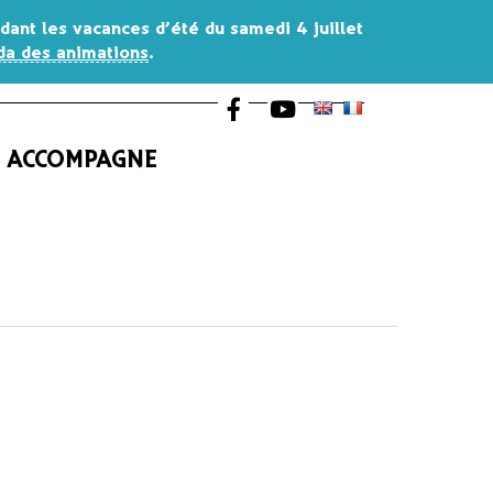
endant les vacances d’été du
samedi 4 juillet
a des animations
.
Lien vers le compte Facebook
Lien vers la chaîne Youtub
S ACCOMPAGNE