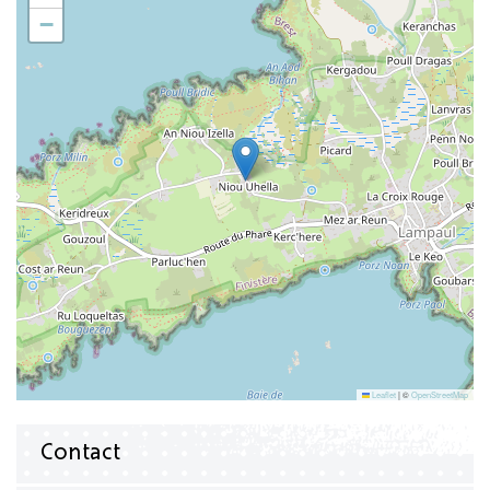
−
Leaflet
|
©
OpenStreetMap
Contact