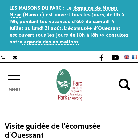
Gestion des traceurs
LES MAISONS DU PARC
: Le
domaine de Menez
Meur
(Hanvec) est ouvert tous les jours, de 11h à
19h, pendant les vacances d’été du
samedi 4
juillet au lundi 31 août
.
L’écomusée d’Ouessant
est ouvert tous les jours de 10h à 18h >> consultez
notre
agenda des animations
.
Lien vers le co
Lien vers 
AL
MENU
Visite guidée de l’écomusée
d’Ouessant