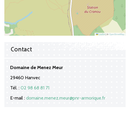
Leaflet
|
©
OpenStreetMap
Contact
Domaine de Menez Meur
29460 Hanvec
Tél. :
02 98 68 81 71
E-mail :
domaine.menez.meur@pnr-armorique.fr