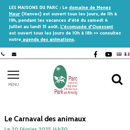
Gestion des traceurs
LES MAISONS DU PARC
: Le
domaine de Menez
Meur
(Hanvec) est ouvert tous les jours, de 11h à
19h, pendant les vacances d’été du
samedi 4
juillet au lundi 31 août
.
L’écomusée d’Ouessant
est ouvert tous les jours de 10h à 18h >> consultez
notre
agenda des animations
.
Lien vers le co
Lien vers 
AL
MENU
Le Carnaval des animaux
Le
20
février
2025
14h30