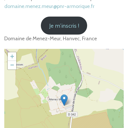
domaine.menez.meur@pnr-armorique.fr
Je m’inscris !
Domaine de Menez-Meur, Hanvec, France
+
−