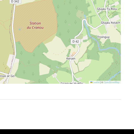
Leaflet
|
©
OpenStreetMap