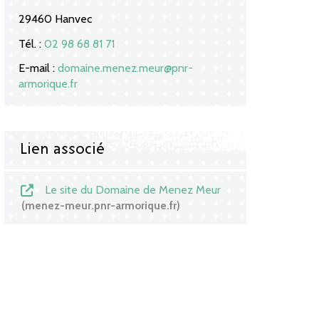
29460 Hanvec
Tél. :
02 98 68 81 71
E-mail :
domaine.menez.meur@pnr-
armorique.fr
Lien associé
Le site du Domaine de Menez Meur
menez-meur.pnr-armorique.fr