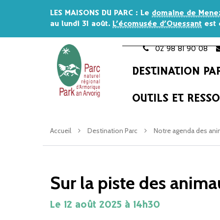
Gestion des traceurs
LES MAISONS DU PARC
: Le
domaine de Mene
au lundi 31 août
.
L’écomusée d’Ouessant
est 
02 98 81 90 08
DESTINATION PA
OUTILS ET RESS
Accueil
Destination Parc
Notre agenda des ani
Sur la piste des anim
Le
12
août
2025
à 14h30