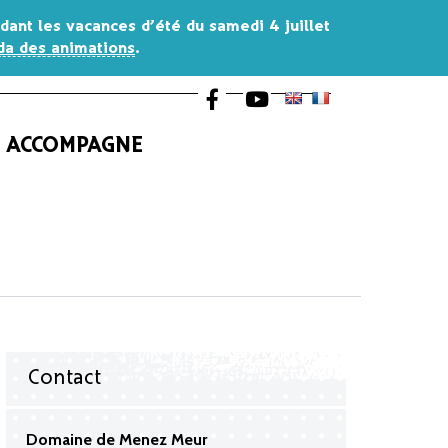
endant les vacances d’été du
samedi 4 juillet
a des animations
.
Lien vers le compte Facebook
Lien vers la chaîne Youtub
S ACCOMPAGNE
Contact
Domaine de Menez Meur