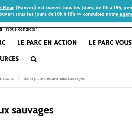
z Meur
(Hanvec) est ouvert tous les jours, de 11h à 19h, p
ouvert tous les jours de 10h à 18h >> consultez notre
agend
Nous contacter
RC
LE PARC EN ACTION
LE PARC VOU
RECHERCHE
OURCES
mations
Sur la piste des animaux sauvages
aux sauvages