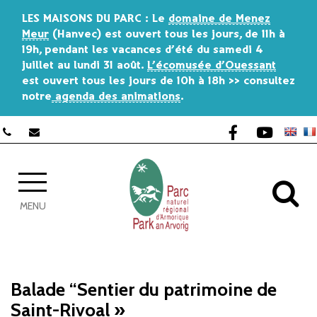
Gestion des traceurs
LES MAISONS DU PARC
: Le
domaine de Menez
Meur
(Hanvec) est ouvert tous les jours, de 11h à
19h, pendant les vacances d’été du
samedi 4
juillet au lundi 31 août
.
L’écomusée d’Ouessant
est ouvert tous les jours de 10h à 18h >> consultez
notre
agenda des animations
.
Lien vers le co
Lien vers 
AL
MENU
Balade “Sentier du patrimoine de
Saint-Rivoal »