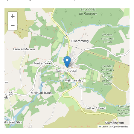
+
−
Leaflet
|
©
OpenStreetMap